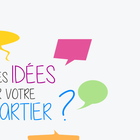
IDÉES
ES
?
R VOTRE
ARTIER