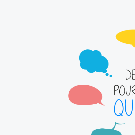
D
POU
QU