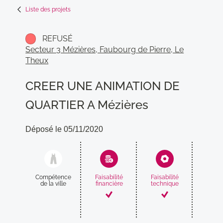
Liste des projets
REFUSÉ
Secteur 3 Mézières, Faubourg de Pierre, Le
Theux
CREER UNE ANIMATION DE
QUARTIER A Mézières
Déposé le 05/11/2020
Compétence
Faisabilité
Faisabilité
Compati
de la ville
financière
technique
avec
proj
munic