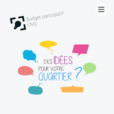
Budget participatif
CMz
IDÉES
DES
?
POUR VOTRE
QUARTIER