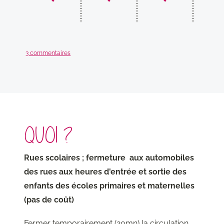
munic
3 commentaires
QUOI ?
Rues scolaires ; fermeture aux automobiles
des rues
aux heures d'entrée et sortie des
enfants des écoles primaires et maternelles
(pas de coût)
Fermer temporairement (20mn) la circulation