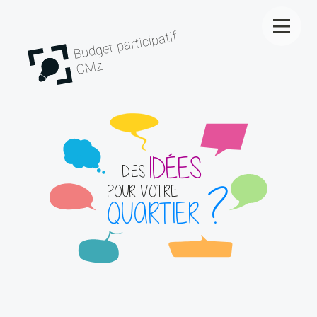
Budget participatif
CMz
IDÉES
DES
?
POUR VOTRE
QUARTIER