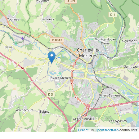
Leaflet
| ©
OpenStreetMap
contributors
Commentaires