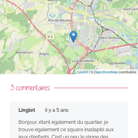
Leaflet
| ©
OpenStreetMap
contributors
Commentaires
3 commentaires
Linglet
il y a 5 ans
Bonjour, étant également du quartier, je
trouve également ce square inadapté aux
jeux d’enfants. C’est un peu le règne des