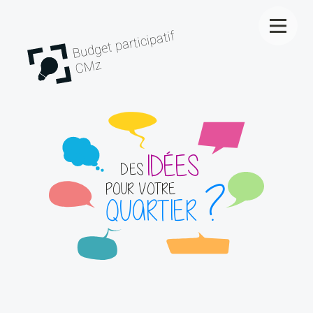
Budget participatif
CMz
IDÉES
DES
?
POUR VOTRE
QUARTIER