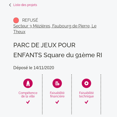
Liste des projets
REFUSÉ
Secteur 3 Mézières, Faubourg de Pierre, Le
Theux
PARC DE JEUX POUR
ENFANTS Square du 91ème RI
Déposé le 14/11/2020
Compétence
Faisabilité
Faisabilité
Compati
de la ville
financière
technique
avec
proj
munic