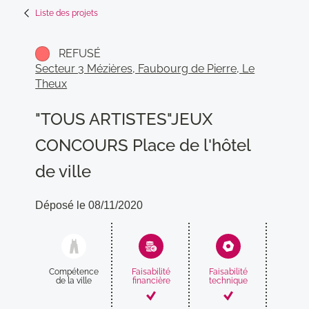
Liste des projets
REFUSÉ
Secteur 3 Mézières, Faubourg de Pierre, Le
Theux
"TOUS ARTISTES"JEUX
CONCOURS Place de l'hôtel
de ville
Déposé le 08/11/2020
Compétence
Faisabilité
Faisabilité
Compati
de la ville
financière
technique
avec
proj
munic