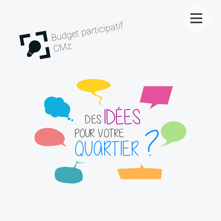
Budget participatif
CMz
IDÉES
DES
?
POUR VOTRE
QUARTIER