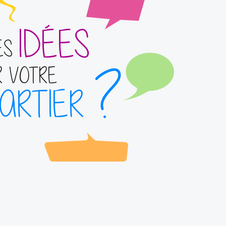
IDÉES
ES
?
R VOTRE
ARTIER