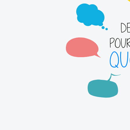
D
POU
QU